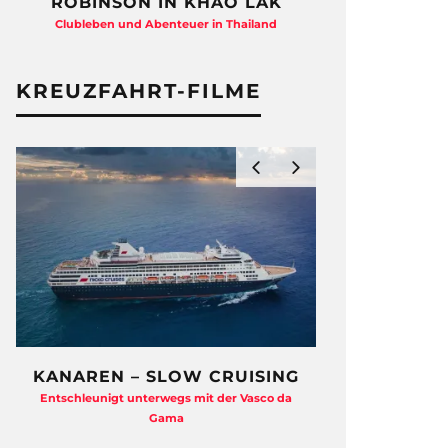
ROBINSON IN KHAO LAK
HAYMA
QUE
Clubleben und Abenteuer in Thailand
Beton-Beau
KREUZFAHRT-FILME
KANAREN – SLOW CRUISING
ZDF TRAUM
Entschleunigt unterwegs mit der Vasco da
Eine Backsta
Gama
Dr