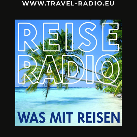
WWW.TRAVEL-RADIO.EU
URLAUBSFRUST – IST REISEN
A3M – DI
KAPUTT?
Mit Krisen-Frühw
Philipp Laage „Travel is broken“ - Wege aus der
Urlaubsfalle