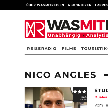
ÜBER WASMITREISEN
ABONNIEREN
IMPRE
REISERADIO
FILME
TOURISTIK
NICO ANGLES
STU
Duales
HÖR-
CHECK
Vom Tel