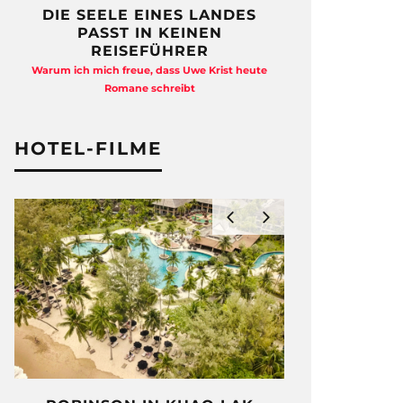
DIE SEELE EINES LANDES
FREIHEI
PASST IN KEINEN
QUAD
REISEFÜHRER
Anja Kocherscheid
Warum ich mich freue, dass Uwe Krist heute
Ausst
Romane schreibt
HOTEL-FILME