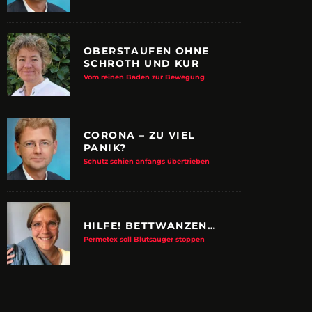
OBERSTAUFEN OHNE
SCHROTH UND KUR
Vom reinen Baden zur Bewegung
CORONA – ZU VIEL
PANIK?
Schutz schien anfangs übertrieben
HILFE! BETTWANZEN…
Permetex soll Blutsauger stoppen
E ALBTRAUM-MACHER
ZUPANCIC TROTZT 
KULTUR
arn-System werden Reisen sicherer
VDRJ ehrt Print-Pionier mit 