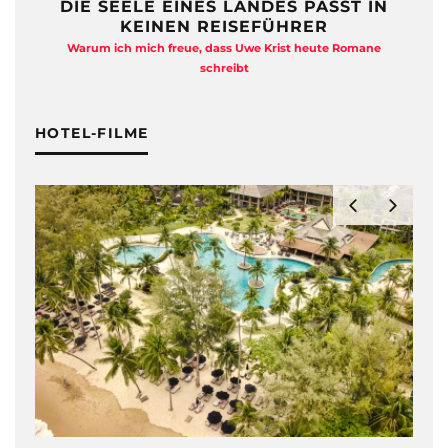
DIE SEELE EINES LANDES PASST IN
KEINEN REISEFÜHRER
Warum ich mich freue, dass Uwe Krist heute Romane
A
schreibt
HOTEL-FILME