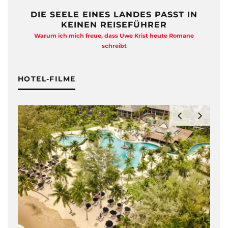
DIE SEELE EINES LANDES PASST IN
KEINEN REISEFÜHRER
Warum ich mich freue, dass Uwe Krist heute Romane
A
schreibt
HOTEL-FILME