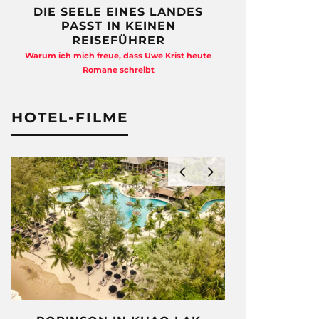
DIE SEELE EINES LANDES
FREIHEI
PASST IN KEINEN
QUAD
REISEFÜHRER
Anja Kocherscheid
Warum ich mich freue, dass Uwe Krist heute
Ausst
Romane schreibt
HOTEL-FILME