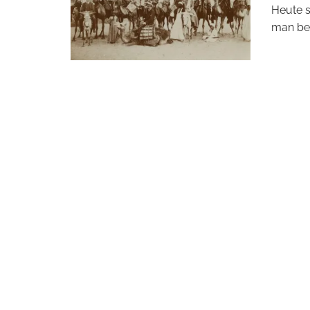
Heute 
man be