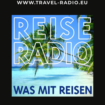
WWW.TRAVEL-RADIO.EU
URLAUBSFRUST – IST REISEN
A3M – DI
KAPUTT?
Mit Krisen-Frühw
Philipp Laage „Travel is broken“ - Wege aus der
Urlaubsfalle