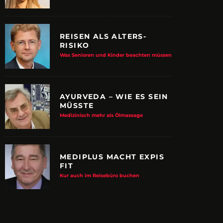
REISEN ALS ALTERS-
RISIKO
Was Senioren und Kinder beachten müssen
AYURVEDA – WIE ES SEIN
MÜSSTE
Medizinisch mehr als Ölmassage
MEDIPLUS MACHT EXPIS
FIT
E ALBTRAUM-MACHER
ZUPANCIC TROTZT 
Kur auch im Reisebüro buchen
KULTUR
arn-System werden Reisen sicherer
VDRJ ehrt Print-Pionier mit 