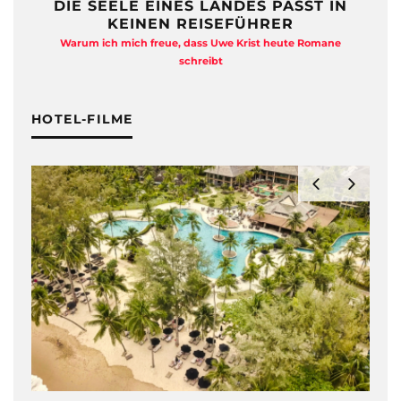
DIE SEELE EINES LANDES PASST IN
KEINEN REISEFÜHRER
Warum ich mich freue, dass Uwe Krist heute Romane
A
schreibt
HOTEL-FILME