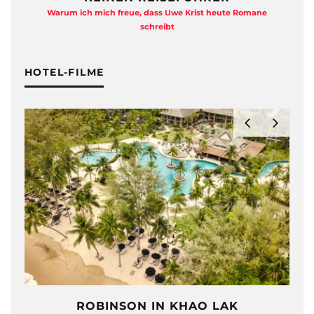
Warum ich mich freue, dass Uwe Krist heute Romane
A
schreibt
HOTEL-FILME
ROBINSON IN KHAO LAK