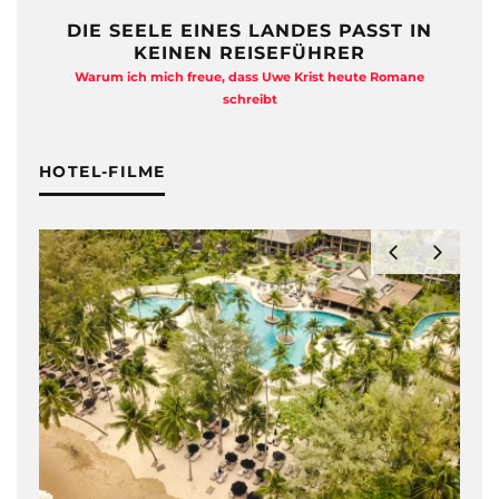
DIE SEELE EINES LANDES PASST IN
KEINEN REISEFÜHRER
Warum ich mich freue, dass Uwe Krist heute Romane
A
schreibt
HOTEL-FILME