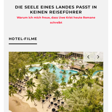
DIE SEELE EINES LANDES PASST IN
KEINEN REISEFÜHRER
Warum ich mich freue, dass Uwe Krist heute Romane
A
schreibt
HOTEL-FILME