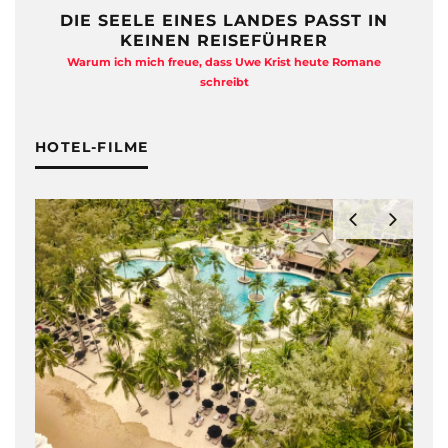
DIE SEELE EINES LANDES PASST IN
KEINEN REISEFÜHRER
Warum ich mich freue, dass Uwe Krist heute Romane
A
schreibt
HOTEL-FILME