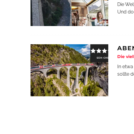
Die Welt
Und doc
ABE
Die vie
SEH-CHECK
In etwa
sollte 