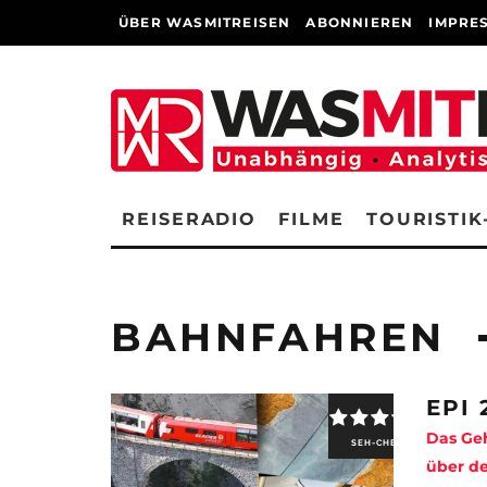
ÜBER WASMITREISEN
ABONNIEREN
IMPRE
REISERADIO
FILME
TOURISTIK
BAHNFAHREN
EPI 
Das Geh
SEH-CHECK
über de