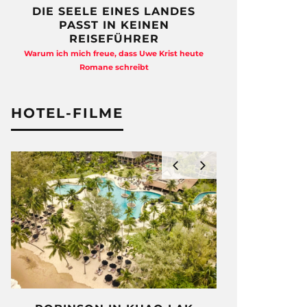
DIE SEELE EINES LANDES
FREIHEI
PASST IN KEINEN
QUAD
REISEFÜHRER
Anja Kocherscheid
Warum ich mich freue, dass Uwe Krist heute
Ausst
Romane schreibt
HOTEL-FILME