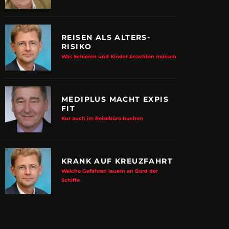
REISEN ALS ALTERS-
RISIKO
Was Senioren und Kinder beachten müssen
MEDIPLUS MACHT EXPIS
FIT
Kur auch im Reisebüro buchen
KRANK AUF KREUZFAHRT
Welche Gefahren lauern an Bord der
E ALBTRAUM-MACHER
ZUPANCIC TROTZT 
Schiffe
KULTUR
arn-System werden Reisen sicherer
VDRJ ehrt Print-Pionier mit 