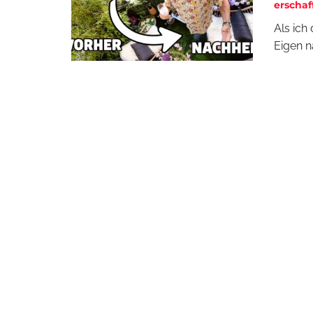
erschaf
Als ich
Eigen n