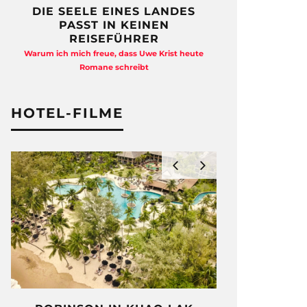
DIE SEELE EINES LANDES
FREIHEI
PASST IN KEINEN
QUAD
REISEFÜHRER
Anja Kocherscheid
Warum ich mich freue, dass Uwe Krist heute
Ausst
Romane schreibt
HOTEL-FILME