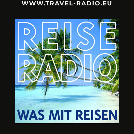
WWW.TRAVEL-RADIO.EU
URLAUBSFRUST – IST REISEN
A3M – DI
KAPUTT?
Mit Krisen-Frühw
Philipp Laage „Travel is broken“ - Wege aus der
Urlaubsfalle