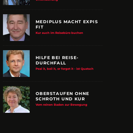
MEDIPLUS MACHT EXPIS
FIT
Kur auch im Reisebüro buchen
HILFE BEI REISE-
DURCHFALL
Peal it, boil it, or forget it - ist Quatsch
OBERSTAUFEN OHNE
SCHROTH UND KUR
E ALBTRAUM-MACHER
ZUPANCIC TROTZT 
Vom reinen Baden zur Bewegung
KULTUR
arn-System werden Reisen sicherer
VDRJ ehrt Print-Pionier mit 