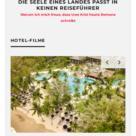
DIE SEELE EINES LANDES PASST IN
KEINEN REISEFÜHRER
Warum ich mich freue, dass Uwe Krist heute Romane
A
schreibt
HOTEL-FILME