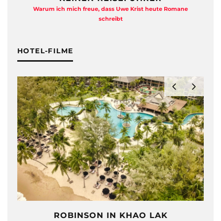
Warum ich mich freue, dass Uwe Krist heute Romane
A
schreibt
HOTEL-FILME
ROBINSON IN KHAO LAK