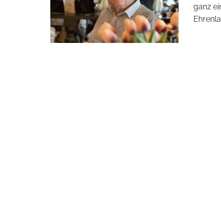
ganz ei
Ehrenl