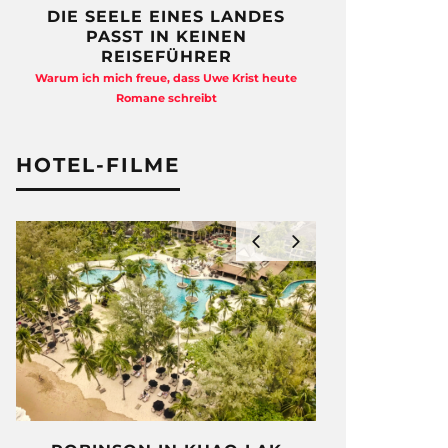
DIE SEELE EINES LANDES
FREIHEI
PASST IN KEINEN
QUAD
REISEFÜHRER
Anja Kocherscheid
Warum ich mich freue, dass Uwe Krist heute
Ausst
Romane schreibt
HOTEL-FILME