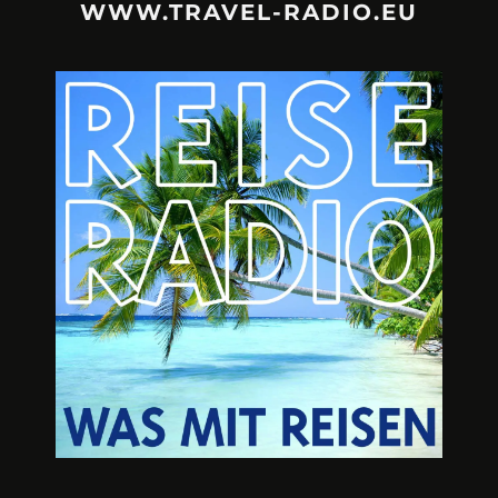
WWW.TRAVEL-RADIO.EU
URLAUBSFRUST – IST REISEN
A3M – DI
KAPUTT?
Mit Krisen-Frühw
Philipp Laage „Travel is broken“ - Wege aus der
Urlaubsfalle