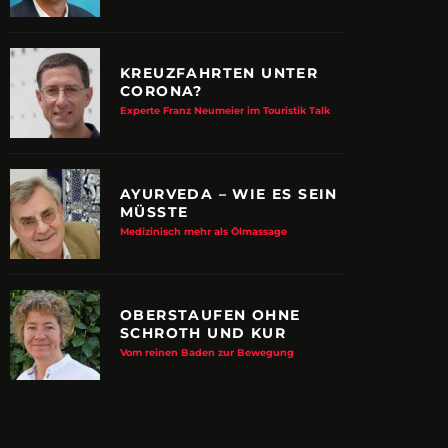
KREUZFAHRTEN UNTER
CORONA?
Experte Franz Neumeier im Touristik Talk
AYURVEDA – WIE ES SEIN
MÜSSTE
Medizinisch mehr als Ölmassage
OBERSTAUFEN OHNE
SCHROTH UND KUR
E ALBTRAUM-MACHER
ZUPANCIC TROTZT 
Vom reinen Baden zur Bewegung
KULTUR
arn-System werden Reisen sicherer
VDRJ ehrt Print-Pionier mit 