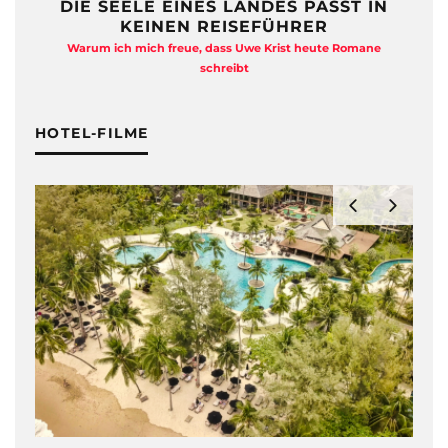
DIE SEELE EINES LANDES PASST IN
KEINEN REISEFÜHRER
Warum ich mich freue, dass Uwe Krist heute Romane
A
schreibt
HOTEL-FILME