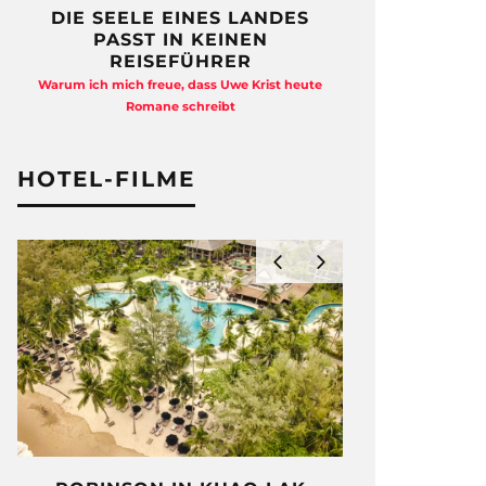
DIE SEELE EINES LANDES
FREIHEI
PASST IN KEINEN
QUAD
REISEFÜHRER
Anja Kocherscheid
Warum ich mich freue, dass Uwe Krist heute
Ausst
Romane schreibt
HOTEL-FILME