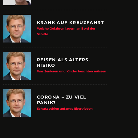
KRANK AUF KREUZFAHRT
Welche Gefahren lauern an Bord der
Schiffe
REISEN ALS ALTERS-
RISIKO
Was Senioren und Kinder beachten müssen
CORONA – ZU VIEL
PANIK?
E ALBTRAUM-MACHER
ZUPANCIC TROTZT 
Schutz schien anfangs übertrieben
KULTUR
arn-System werden Reisen sicherer
VDRJ ehrt Print-Pionier mit 