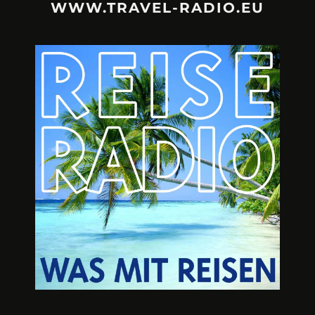
WWW.TRAVEL-RADIO.EU
URLAUBSFRUST – IST REISEN
A3M – DI
KAPUTT?
Mit Krisen-Frühw
Philipp Laage „Travel is broken“ - Wege aus der
Urlaubsfalle