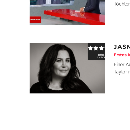
Töchter
JAS
Erstes 
HÖR-
CHECK
Einer A
Taylor 