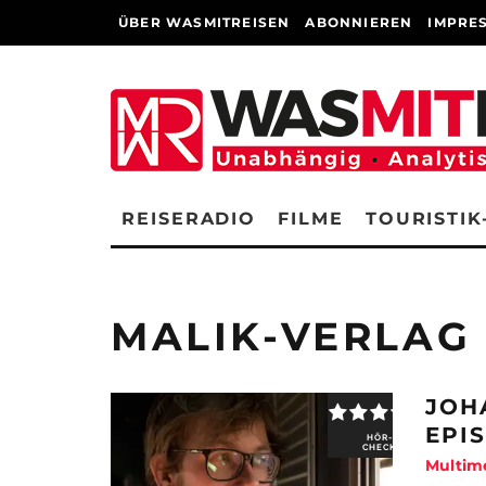
ÜBER WASMITREISEN
ABONNIEREN
IMPRE
REISERADIO
FILME
TOURISTIK
MALIK-VERLAG
JOH
EPI
HÖR-
CHECK
Multim