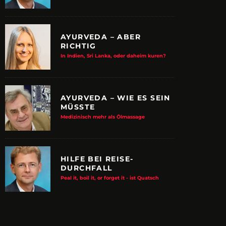
AYURVEDA – ABER
RICHTIG
In Indien, Sri Lanka, oder daheim kuren?
AYURVEDA – WIE ES SEIN
MÜSSTE
Medizinisch mehr als Ölmassage
HILFE BEI REISE-
DURCHFALL
E ALBTRAUM-MACHER
ZUPANCIC TROTZT 
Peal it, boil it, or forget it - ist Quatsch
KULTUR
arn-System werden Reisen sicherer
VDRJ ehrt Print-Pionier mit 