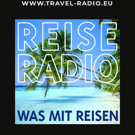
WWW.TRAVEL-RADIO.EU
URLAUBSFRUST – IST REISEN
A3M – DI
KAPUTT?
Mit Krisen-Frühw
Philipp Laage „Travel is broken“ - Wege aus der
Urlaubsfalle