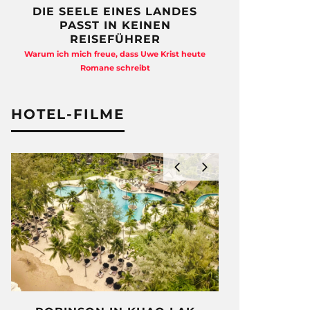
DIE SEELE EINES LANDES
FREIHEI
PASST IN KEINEN
QUAD
REISEFÜHRER
Anja Kocherscheid
Warum ich mich freue, dass Uwe Krist heute
Ausst
Romane schreibt
HOTEL-FILME