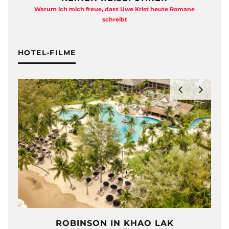
Warum ich mich freue, dass Uwe Krist heute Romane
A
schreibt
HOTEL-FILME
ROBINSON IN KHAO LAK