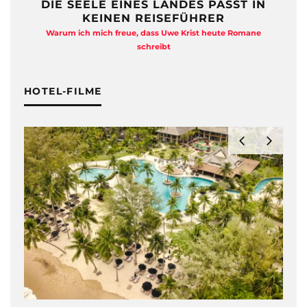
DIE SEELE EINES LANDES PASST IN
KEINEN REISEFÜHRER
Warum ich mich freue, dass Uwe Krist heute Romane
A
schreibt
HOTEL-FILME