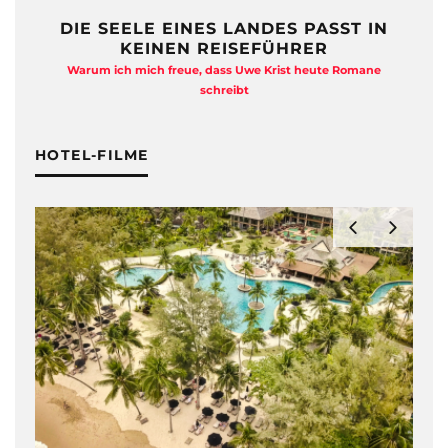
DIE SEELE EINES LANDES PASST IN
KEINEN REISEFÜHRER
Warum ich mich freue, dass Uwe Krist heute Romane
A
schreibt
HOTEL-FILME