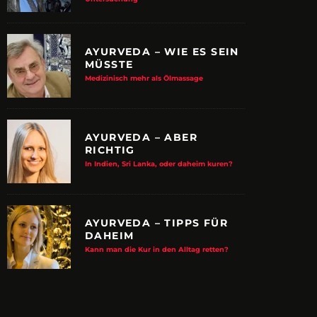
AYURVEDA – WIE ES SEIN
MÜSSTE
Medizinisch mehr als Ölmassage
AYURVEDA – ABER
RICHTIG
In Indien, Sri Lanka, oder daheim kuren?
AYURVEDA – TIPPS FÜR
DAHEIM
E ALBTRAUM-MACHER
ZUPANCIC TROTZT 
Kann man die Kur in den Alltag retten?
KULTUR
arn-System werden Reisen sicherer
VDRJ ehrt Print-Pionier mit 