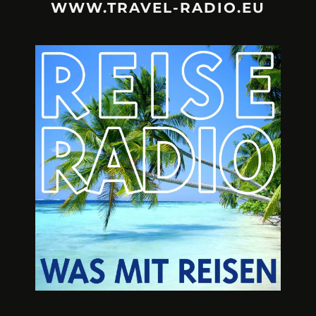
WWW.TRAVEL-RADIO.EU
URLAUBSFRUST – IST REISEN
A3M – DI
KAPUTT?
Mit Krisen-Frühw
Philipp Laage „Travel is broken“ - Wege aus der
Urlaubsfalle