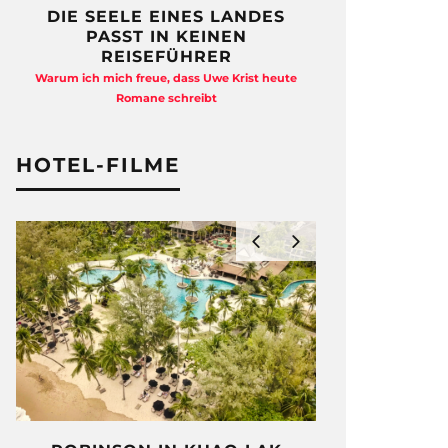
DIE SEELE EINES LANDES
FREIHEI
PASST IN KEINEN
QUAD
REISEFÜHRER
Anja Kocherscheid
Warum ich mich freue, dass Uwe Krist heute
Ausst
Romane schreibt
HOTEL-FILME