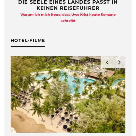
DIE SEELE EINES LANDES PASST IN
KEINEN REISEFÜHRER
Warum ich mich freue, dass Uwe Krist heute Romane
A
schreibt
HOTEL-FILME