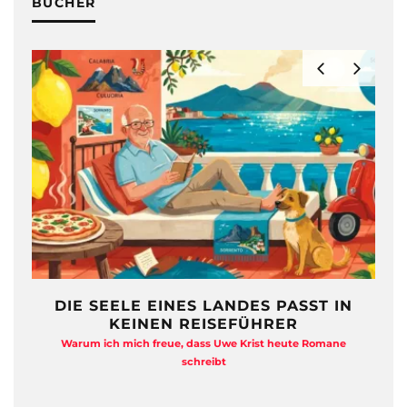
BÜCHER
IN
FREIHEIT AUF ZWÖLF
QUADRATMETERN
e
Anja Kocherscheidts „Lasterleben“ ist kein Aussteiger-
Kitsch