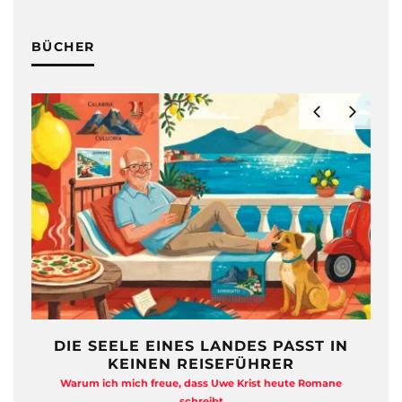
BÜCHER
DIE SEELE EINES LANDES PASST IN
KEINEN REISEFÜHRER
Warum ich mich freue, dass Uwe Krist heute Romane
A
schreibt