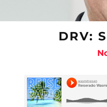
DRV: 
No