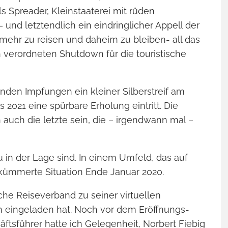
ROBINSON IN KH
s Spreader, Kleinstaaterei mit rüden
Clubleben und Abenteuer i
und letztendlich ein eindringlicher Appell der
 mehr zu reisen und daheim zu bleiben- all das
h verordneten Shutdown für die touristische
nden Impfungen ein kleiner Silberstreif am
s 2021 eine spürbare Erholung eintritt. Die
 auch die letzte sein, die – irgendwann mal –
 in der Lage sind. In einem Umfeld, das auf
ekümmerte Situation Ende Januar 2020.
che Reiseverband zu seiner virtuellen
n eingeladen hat. Noch vor dem Eröffnungs-
KANAREN – SLOW
Entschleunigt unterwegs m
tsführer hatte ich Gelegenheit, Norbert Fiebig