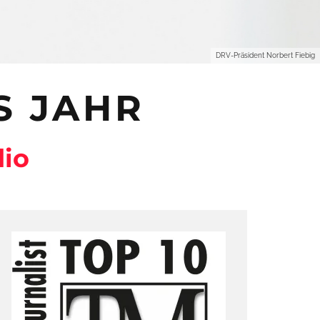
DRV-Präsident Norbert Fiebig
S JAHR
dio