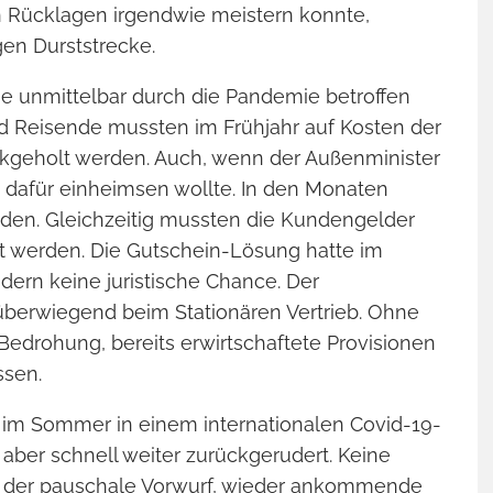
n Rücklagen irgendwie meistern konnte,
en Durststrecke.
DIE SEELE EINES 
PASST IN KEIN
 die unmittelbar durch die Pandemie betroffen
REISEFÜHRE
und Reisende mussten im Frühjahr auf Kosten der
Warum ich mich freue, dass Uwe
Romane schreibt
kgeholt werden. Auch, wenn der Außenminister
n dafür einheimsen wollte. In den Monaten
en. Gleichzeitig mussten die Kundengelder
lt werden. Die Gutschein-Lösung hatte im
rn keine juristische Chance. Der
überwiegend beim Stationären Vertrieb. Ohne
 Bedrohung, bereits erwirtschaftete Provisionen
ssen.
im Sommer in einem internationalen Covid-19-
 aber schnell weiter zurückgerudert. Keine
r, der pauschale Vorwurf, wieder ankommende