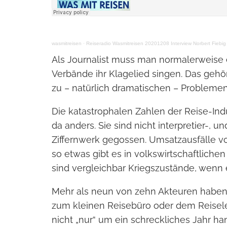
wasmitreisen
·
Reiseradio Wasmitreisen 20201208 Interview Norbert Fiebi
Als Journalist muss man normalerweise 
Verbände ihr Klagelied singen. Das gehö
zu – natürlich dramatischen – Problemen 
Die katastrophalen Zahlen der Reise-Indu
da anders. Sie sind nicht interpretier-, un
Ziffernwerk gegossen. Umsatzausfälle vo
so etwas gibt es in volkswirtschaftlichen
sind vergleichbar Kriegszustände, wenn
Mehr als neun von zehn Akteuren haben A
zum kleinen Reisebüro oder dem Reiselei
nicht „nur“ um ein schreckliches Jahr 