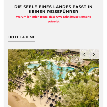
DIE SEELE EINES LANDES PASST IN
KEINEN REISEFÜHRER
Warum ich mich freue, dass Uwe Krist heute Romane
A
schreibt
HOTEL-FILME