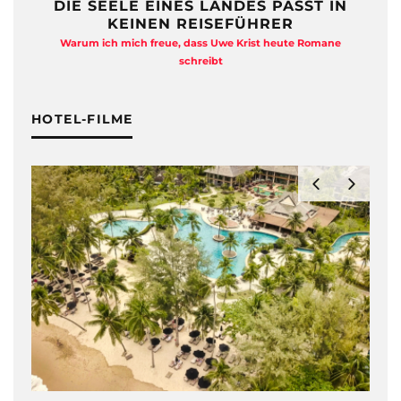
DIE SEELE EINES LANDES PASST IN
KEINEN REISEFÜHRER
Warum ich mich freue, dass Uwe Krist heute Romane
A
schreibt
HOTEL-FILME