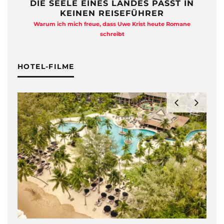
DIE SEELE EINES LANDES PASST IN
KEINEN REISEFÜHRER
Warum ich mich freue, dass Uwe Krist heute Romane
A
schreibt
HOTEL-FILME