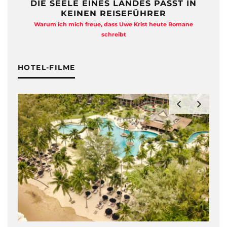
DIE SEELE EINES LANDES PASST IN
KEINEN REISEFÜHRER
Warum ich mich freue, dass Uwe Krist heute Romane
A
schreibt
HOTEL-FILME