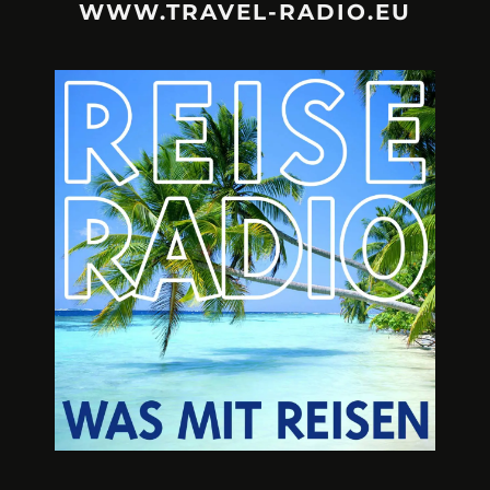
WWW.TRAVEL-RADIO.EU
URLAUBSFRUST – IST REISEN
A3M – DI
KAPUTT?
Mit Krisen-Frühw
Philipp Laage „Travel is broken“ - Wege aus der
Urlaubsfalle