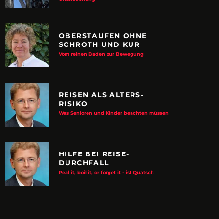
OBERSTAUFEN OHNE
SCHROTH UND KUR
Vom reinen Baden zur Bewegung
REISEN ALS ALTERS-
RISIKO
Was Senioren und Kinder beachten müssen
HILFE BEI REISE-
DURCHFALL
E ALBTRAUM-MACHER
ZUPANCIC TROTZT 
Peal it, boil it, or forget it - ist Quatsch
KULTUR
arn-System werden Reisen sicherer
VDRJ ehrt Print-Pionier mit 