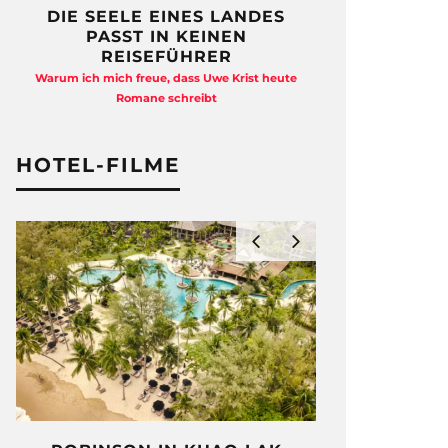
DIE SEELE EINES LANDES
FREIHEI
PASST IN KEINEN
QUAD
REISEFÜHRER
Anja Kocherscheid
Warum ich mich freue, dass Uwe Krist heute
Ausst
Romane schreibt
HOTEL-FILME