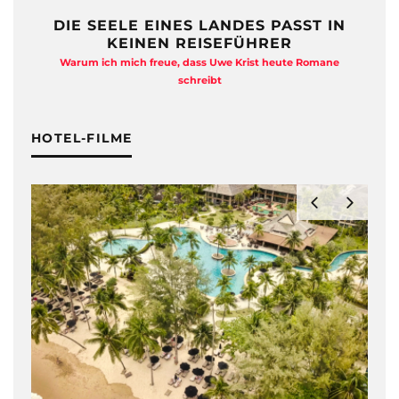
DIE SEELE EINES LANDES PASST IN
KEINEN REISEFÜHRER
Warum ich mich freue, dass Uwe Krist heute Romane
A
schreibt
HOTEL-FILME