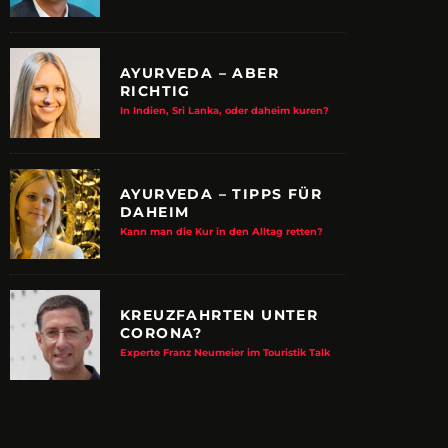
AYURVEDA – ABER
RICHTIG
In Indien, Sri Lanka, oder daheim kuren?
AYURVEDA – TIPPS FÜR
DAHEIM
Kann man die Kur in den Alltag retten?
KREUZFAHRTEN UNTER
CORONA?
E ALBTRAUM-MACHER
ZUPANCIC TROTZT 
Experte Franz Neumeier im Touristik Talk
KULTUR
arn-System werden Reisen sicherer
VDRJ ehrt Print-Pionier mit 