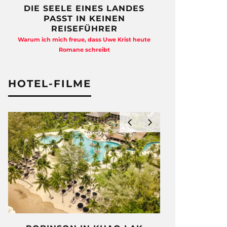
DIE SEELE EINES LANDES
FREIHEI
PASST IN KEINEN
QUAD
REISEFÜHRER
Anja Kocherscheid
Warum ich mich freue, dass Uwe Krist heute
Ausst
Romane schreibt
HOTEL-FILME