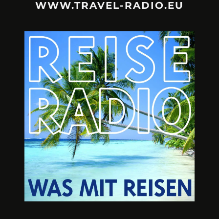
WWW.TRAVEL-RADIO.EU
URLAUBSFRUST – IST REISEN
A3M – DI
KAPUTT?
Mit Krisen-Frühw
Philipp Laage „Travel is broken“ - Wege aus der
Urlaubsfalle