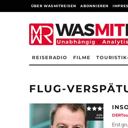
ÜBER WASMITREISEN
ABONNIEREN
IMPRE
REISERADIO
FILME
TOURISTIK
FLUG-VERSPÄT
INS
DERTou
HÖR-
CHECK
Erst gr