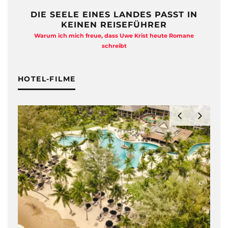
DIE SEELE EINES LANDES PASST IN
KEINEN REISEFÜHRER
Warum ich mich freue, dass Uwe Krist heute Romane
A
schreibt
HOTEL-FILME