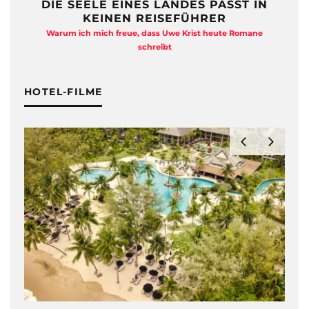
DIE SEELE EINES LANDES PASST IN
KEINEN REISEFÜHRER
Warum ich mich freue, dass Uwe Krist heute Romane
A
schreibt
HOTEL-FILME