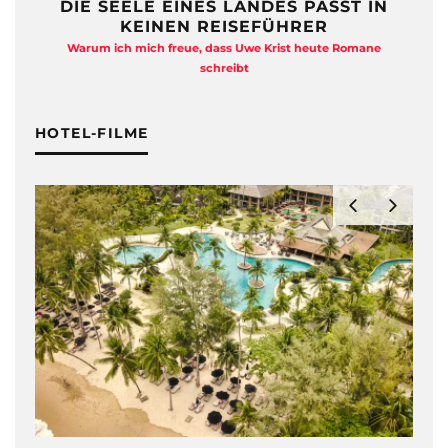
DIE SEELE EINES LANDES PASST IN
KEINEN REISEFÜHRER
Warum ich mich freue, dass Uwe Krist heute Romane
A
schreibt
HOTEL-FILME