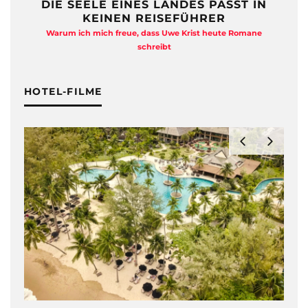
DIE SEELE EINES LANDES PASST IN
KEINEN REISEFÜHRER
Warum ich mich freue, dass Uwe Krist heute Romane
A
schreibt
HOTEL-FILME