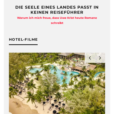
DIE SEELE EINES LANDES PASST IN
KEINEN REISEFÜHRER
Warum ich mich freue, dass Uwe Krist heute Romane
A
schreibt
HOTEL-FILME