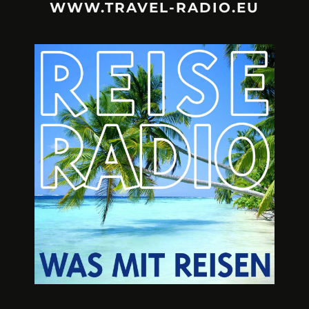
WWW.TRAVEL-RADIO.EU
URLAUBSFRUST – IST REISEN
A3M – DI
KAPUTT?
Mit Krisen-Frühw
Philipp Laage „Travel is broken“ - Wege aus der
Urlaubsfalle