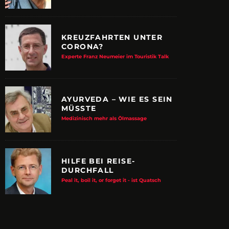
KREUZFAHRTEN UNTER
CORONA?
Experte Franz Neumeier im Touristik Talk
AYURVEDA – WIE ES SEIN
MÜSSTE
Medizinisch mehr als Ölmassage
HILFE BEI REISE-
DURCHFALL
E ALBTRAUM-MACHER
ZUPANCIC TROTZT 
Peal it, boil it, or forget it - ist Quatsch
KULTUR
arn-System werden Reisen sicherer
VDRJ ehrt Print-Pionier mit 