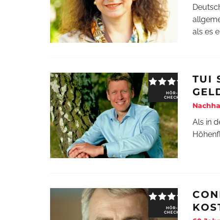
Deutsch
allgeme
als es e
TUI
GEL
HÖR-
CHECK
Nachhal
Als in 
Höhenfl
CON
KOS
HÖR-
CHECK