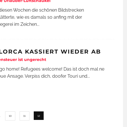
e Urlauber-Luftschaukel
diesen Wochen die schönen Bildstrecken
ätterte, wie es damals so anfing mit der
liegerei im Zeichen
...
LORCA KASSIERT WIEDER AB
ensteuer ist ungerecht
 go home! Refugees welcome! Das ist doch mal ne
ue Ansage. Verpiss dich, doofer Touri und
...
…
10
11
12