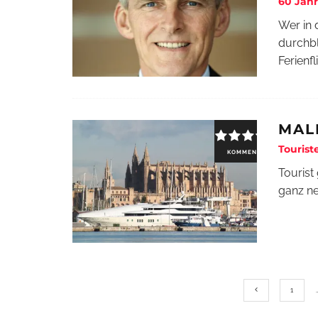
60 Jahr
Wer in 
durchbl
Ferienf
MAL
Tourist
KOMMENTAR
Tourist
ganz ne
1