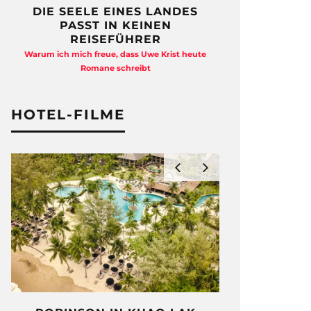
DIE SEELE EINES LANDES
FREIHEI
PASST IN KEINEN
QUAD
REISEFÜHRER
Anja Kocherscheid
Warum ich mich freue, dass Uwe Krist heute
Ausst
Romane schreibt
HOTEL-FILME