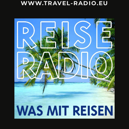
WWW.TRAVEL-RADIO.EU
URLAUBSFRUST – IST REISEN
A3M – DI
KAPUTT?
Mit Krisen-Frühw
Philipp Laage „Travel is broken“ - Wege aus der
Urlaubsfalle