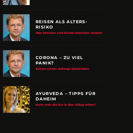
REISEN ALS ALTERS-
RISIKO
Was Senioren und Kinder beachten müssen
CORONA – ZU VIEL
PANIK?
Schutz schien anfangs übertrieben
AYURVEDA – TIPPS FÜR
DAHEIM
E ALBTRAUM-MACHER
ZUPANCIC TROTZT 
Kann man die Kur in den Alltag retten?
KULTUR
arn-System werden Reisen sicherer
VDRJ ehrt Print-Pionier mit 