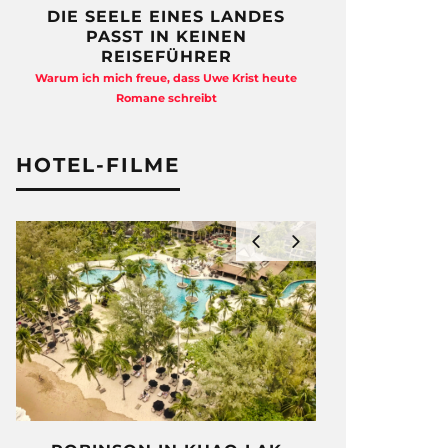
DIE SEELE EINES LANDES
FREIHEI
PASST IN KEINEN
QUAD
REISEFÜHRER
Anja Kocherscheid
Warum ich mich freue, dass Uwe Krist heute
Ausst
Romane schreibt
HOTEL-FILME