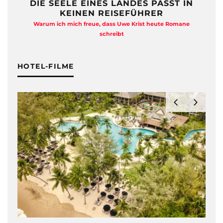
DIE SEELE EINES LANDES PASST IN
KEINEN REISEFÜHRER
Warum ich mich freue, dass Uwe Krist heute Romane
A
schreibt
HOTEL-FILME