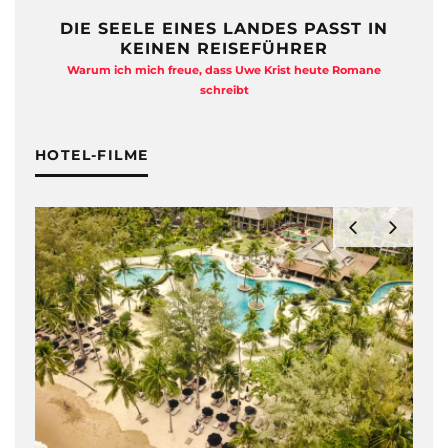
DIE SEELE EINES LANDES PASST IN
KEINEN REISEFÜHRER
Warum ich mich freue, dass Uwe Krist heute Romane
A
schreibt
HOTEL-FILME