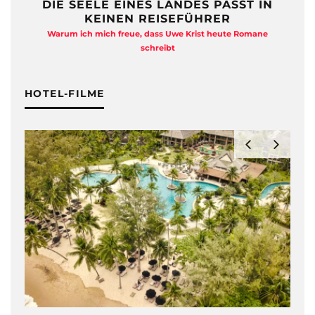
DIE SEELE EINES LANDES PASST IN
KEINEN REISEFÜHRER
Warum ich mich freue, dass Uwe Krist heute Romane
A
schreibt
HOTEL-FILME