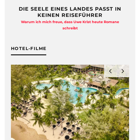
DIE SEELE EINES LANDES PASST IN
KEINEN REISEFÜHRER
Warum ich mich freue, dass Uwe Krist heute Romane
A
schreibt
HOTEL-FILME