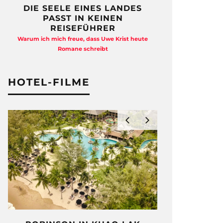
DIE SEELE EINES LANDES
FREIHEI
PASST IN KEINEN
QUAD
REISEFÜHRER
Anja Kocherscheid
Warum ich mich freue, dass Uwe Krist heute
Ausst
Romane schreibt
HOTEL-FILME