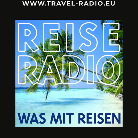
WWW.TRAVEL-RADIO.EU
URLAUBSFRUST – IST REISEN
A3M – DI
KAPUTT?
Mit Krisen-Frühw
Philipp Laage „Travel is broken“ - Wege aus der
Urlaubsfalle