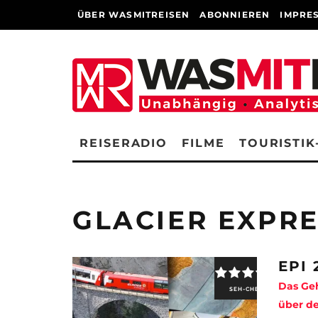
ÜBER WASMITREISEN
ABONNIEREN
IMPRE
REISERADIO
FILME
TOURISTIK
GLACIER EXPR
EPI 
Das Geh
SEH-CHECK
über de