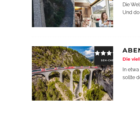
Die Welt
Und doc
ABE
Die vie
SEH-CHECK
In etwa
sollte 