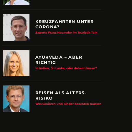
KREUZFAHRTEN UNTER
CORONA?
Experte Franz Neumeier im Touristik Talk
AYURVEDA – ABER
RICHTIG
In Indien, Sri Lanka, oder daheim kuren?
REISEN ALS ALTERS-
RISIKO
E ALBTRAUM-MACHER
ZUPANCIC TROTZT 
Was Senioren und Kinder beachten müssen
KULTUR
arn-System werden Reisen sicherer
VDRJ ehrt Print-Pionier mit 