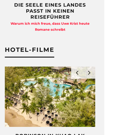
DIE SEELE EINES LANDES
FREIHEI
PASST IN KEINEN
QUAD
REISEFÜHRER
Anja Kocherscheid
Warum ich mich freue, dass Uwe Krist heute
Ausst
Romane schreibt
HOTEL-FILME