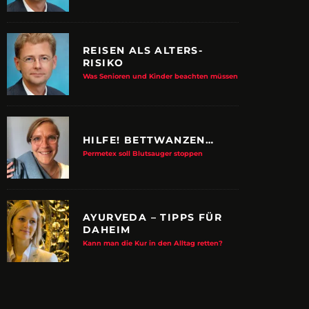
REISEN ALS ALTERS-
RISIKO
Was Senioren und Kinder beachten müssen
HILFE! BETTWANZEN…
Permetex soll Blutsauger stoppen
AYURVEDA – TIPPS FÜR
DAHEIM
E ALBTRAUM-MACHER
ZUPANCIC TROTZT 
Kann man die Kur in den Alltag retten?
KULTUR
arn-System werden Reisen sicherer
VDRJ ehrt Print-Pionier mit 