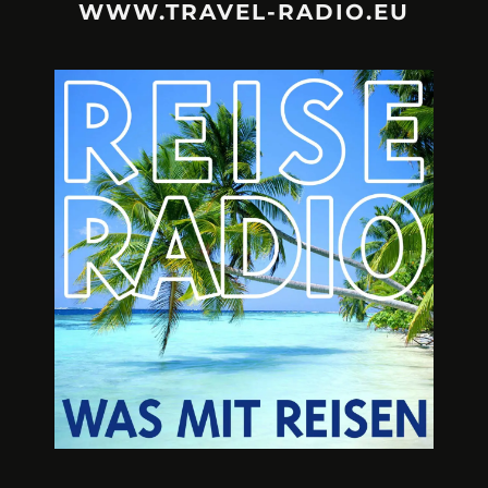
WWW.TRAVEL-RADIO.EU
URLAUBSFRUST – IST REISEN
A3M – DI
KAPUTT?
Mit Krisen-Frühw
Philipp Laage „Travel is broken“ - Wege aus der
Urlaubsfalle