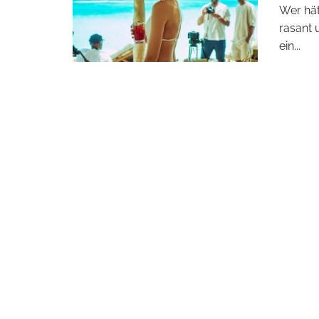
Wer hät
rasant 
ein
...