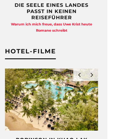
DIE SEELE EINES LANDES
FREIHEI
PASST IN KEINEN
QUAD
REISEFÜHRER
Anja Kocherscheid
Warum ich mich freue, dass Uwe Krist heute
Ausst
Romane schreibt
HOTEL-FILME