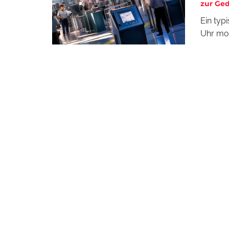
zur Ge
Ein ty
Uhr mor