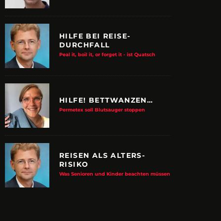
HILFE BEI REISE-
DURCHFALL
Peal it, boil it, or forget it - ist Quatsch
HILFE! BETTWANZEN…
Permetex soll Blutsauger stoppen
REISEN ALS ALTERS-
RISIKO
E ALBTRAUM-MACHER
ZUPANCIC TROTZT 
Was Senioren und Kinder beachten müssen
KULTUR
arn-System werden Reisen sicherer
VDRJ ehrt Print-Pionier mit 