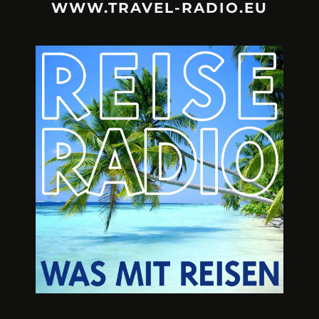
WWW.TRAVEL-RADIO.EU
URLAUBSFRUST – IST REISEN
A3M – DI
KAPUTT?
Mit Krisen-Frühw
Philipp Laage „Travel is broken“ - Wege aus der
Urlaubsfalle