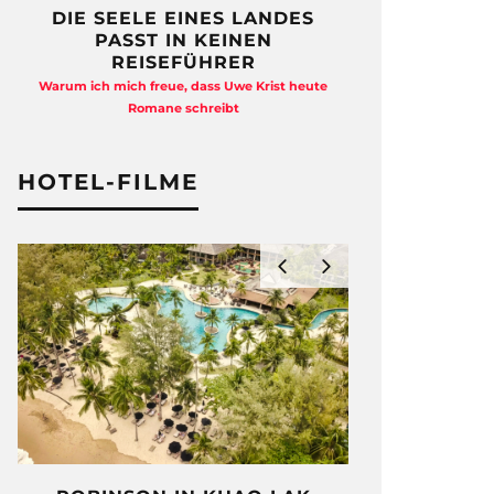
DIE SEELE EINES LANDES
FREIHEI
PASST IN KEINEN
QUAD
REISEFÜHRER
Anja Kocherscheid
Warum ich mich freue, dass Uwe Krist heute
Ausst
Romane schreibt
HOTEL-FILME