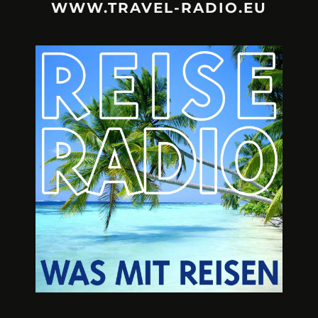
WWW.TRAVEL-RADIO.EU
URLAUBSFRUST – IST REISEN
A3M – DI
KAPUTT?
Mit Krisen-Frühw
Philipp Laage „Travel is broken“ - Wege aus der
Urlaubsfalle