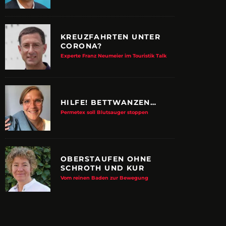
KREUZFAHRTEN UNTER
CORONA?
Experte Franz Neumeier im Touristik Talk
HILFE! BETTWANZEN…
Permetex soll Blutsauger stoppen
OBERSTAUFEN OHNE
SCHROTH UND KUR
E ALBTRAUM-MACHER
ZUPANCIC TROTZT 
Vom reinen Baden zur Bewegung
KULTUR
arn-System werden Reisen sicherer
VDRJ ehrt Print-Pionier mit 