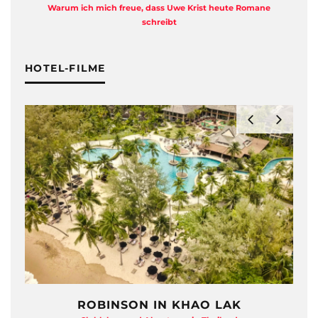
Warum ich mich freue, dass Uwe Krist heute Romane
A
schreibt
HOTEL-FILME
ROBINSON IN KHAO LAK