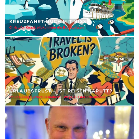
KREUZFAHRT-BUCH MIT BISS
Christofer Knaak blickt hinter die Bordkulissen
URLAUBSFRUST – IST REISEN KAPUTT?
Philipp Laage „Travel is broken“ - Wege aus der Urlaubsfalle