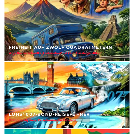
FREIHEIT AUF ZWÖLF QUADRATMETERN
Anja Kocherscheidts „Lasterleben“ ist kein Aussteiger-Kitsch
LOHS’ 007-BOND-REISEFÜHRER
Drehorte, Mythen, Reiseträume für Filmfans