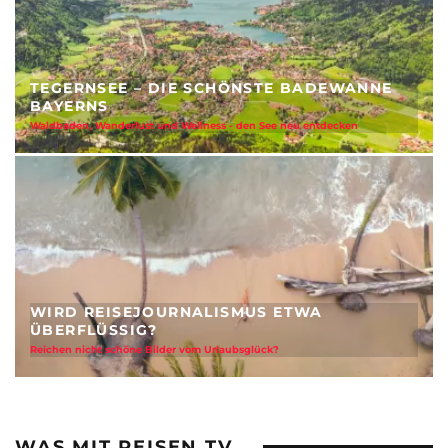
KANAREN – SLOW CRUISING
Entschleunigt unterwegs mit der Vasco da Gama
ERFURT – VERBORGENE SCHÄTZE UND
LEBENDIGE GESCHICHTE
Ein Film voller Begegnungen und unerwarteter Entdeckungen
WAS MIT REISEN TV