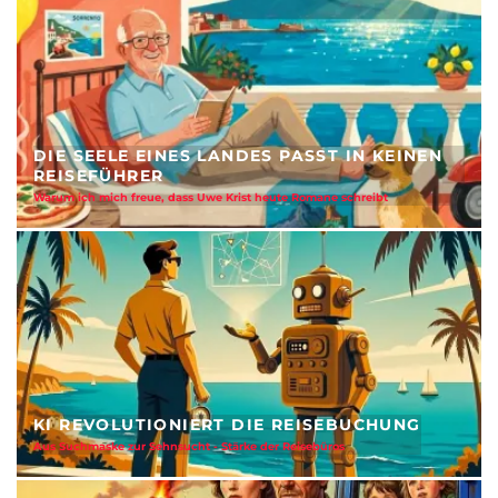
DIE SEELE EINES LANDES PASST IN KEINEN
REISEFÜHRER
Warum ich mich freue, dass Uwe Krist heute Romane schreibt
KI REVOLUTIONIERT DIE REISEBUCHUNG
Aus Suchmaske zur Sehnsucht - Stärke der Reisebüros