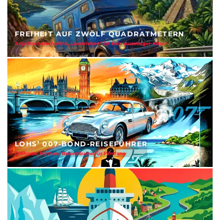
FREIHEIT AUF ZWÖLF QUADRATMETERN
Anja Kocherscheidts „Lasterleben“ ist kein Aussteiger-Kitsch
LOHS’ 007-BOND-REISEFÜHRER
Drehorte, Mythen, Reiseträume für Filmfans