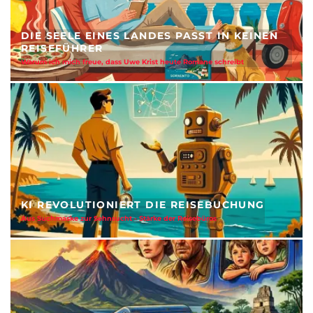
DIE SEELE EINES LANDES PASST IN KEINEN
REISEFÜHRER
Warum ich mich freue, dass Uwe Krist heute Romane schreibt
KI REVOLUTIONIERT DIE REISEBUCHUNG
Aus Suchmaske zur Sehnsucht - Stärke der Reisebüros