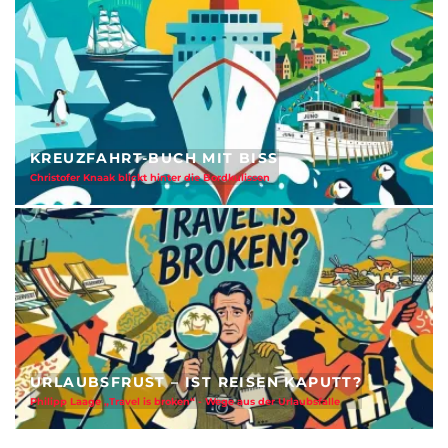
KREUZFAHRT-BUCH MIT BISS
Christofer Knaak blickt hinter die Bordkulissen
URLAUBSFRUST – IST REISEN KAPUTT?
Philipp Laage „Travel is broken“ - Wege aus der Urlaubsfalle